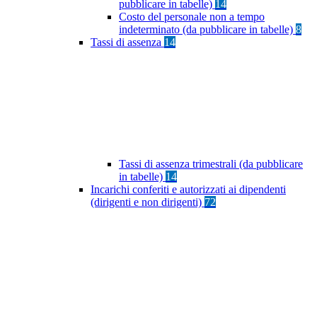
pubblicare in tabelle)
14
Costo del personale non a tempo
indeterminato (da pubblicare in tabelle)
8
Tassi di assenza
14
Tassi di assenza trimestrali (da pubblicare
in tabelle)
14
Incarichi conferiti e autorizzati ai dipendenti
(dirigenti e non dirigenti)
72