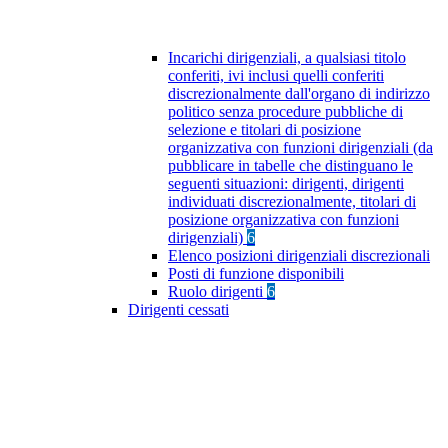
Incarichi dirigenziali, a qualsiasi titolo
conferiti, ivi inclusi quelli conferiti
discrezionalmente dall'organo di indirizzo
politico senza procedure pubbliche di
selezione e titolari di posizione
organizzativa con funzioni dirigenziali (da
pubblicare in tabelle che distinguano le
seguenti situazioni: dirigenti, dirigenti
individuati discrezionalmente, titolari di
posizione organizzativa con funzioni
dirigenziali)
6
Elenco posizioni dirigenziali discrezionali
Posti di funzione disponibili
Ruolo dirigenti
6
Dirigenti cessati