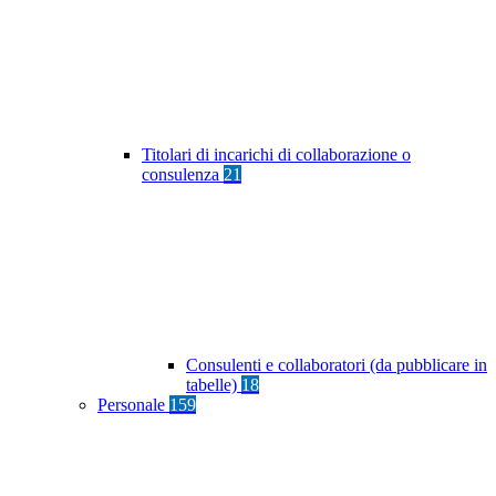
Titolari di incarichi di collaborazione o
consulenza
21
Consulenti e collaboratori (da pubblicare in
tabelle)
18
Personale
159