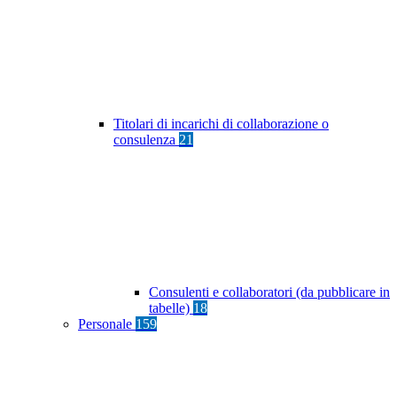
Titolari di incarichi di collaborazione o
consulenza
21
Consulenti e collaboratori (da pubblicare in
tabelle)
18
Personale
159