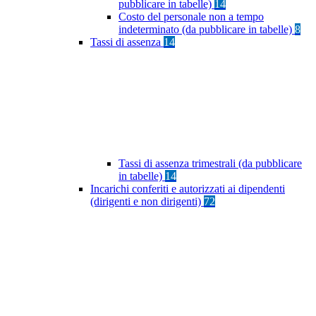
pubblicare in tabelle)
14
Costo del personale non a tempo
indeterminato (da pubblicare in tabelle)
8
Tassi di assenza
14
Tassi di assenza trimestrali (da pubblicare
in tabelle)
14
Incarichi conferiti e autorizzati ai dipendenti
(dirigenti e non dirigenti)
72