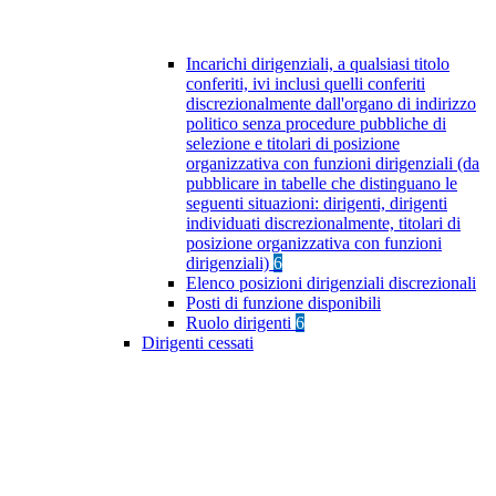
Incarichi dirigenziali, a qualsiasi titolo
conferiti, ivi inclusi quelli conferiti
discrezionalmente dall'organo di indirizzo
politico senza procedure pubbliche di
selezione e titolari di posizione
organizzativa con funzioni dirigenziali (da
pubblicare in tabelle che distinguano le
seguenti situazioni: dirigenti, dirigenti
individuati discrezionalmente, titolari di
posizione organizzativa con funzioni
dirigenziali)
6
Elenco posizioni dirigenziali discrezionali
Posti di funzione disponibili
Ruolo dirigenti
6
Dirigenti cessati