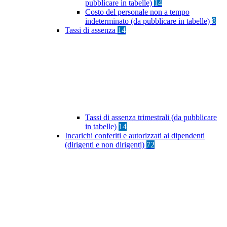
pubblicare in tabelle)
14
Costo del personale non a tempo
indeterminato (da pubblicare in tabelle)
8
Tassi di assenza
14
Tassi di assenza trimestrali (da pubblicare
in tabelle)
14
Incarichi conferiti e autorizzati ai dipendenti
(dirigenti e non dirigenti)
72