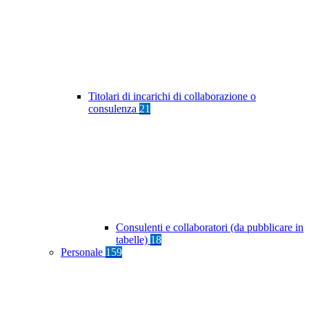
Titolari di incarichi di collaborazione o
consulenza
21
Consulenti e collaboratori (da pubblicare in
tabelle)
18
Personale
159