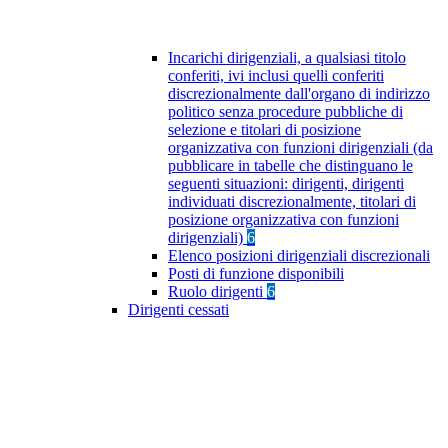
Incarichi dirigenziali, a qualsiasi titolo
conferiti, ivi inclusi quelli conferiti
discrezionalmente dall'organo di indirizzo
politico senza procedure pubbliche di
selezione e titolari di posizione
organizzativa con funzioni dirigenziali (da
pubblicare in tabelle che distinguano le
seguenti situazioni: dirigenti, dirigenti
individuati discrezionalmente, titolari di
posizione organizzativa con funzioni
dirigenziali)
6
Elenco posizioni dirigenziali discrezionali
Posti di funzione disponibili
Ruolo dirigenti
6
Dirigenti cessati