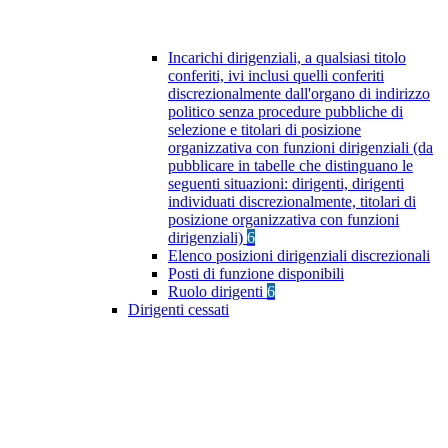
Incarichi dirigenziali, a qualsiasi titolo
conferiti, ivi inclusi quelli conferiti
discrezionalmente dall'organo di indirizzo
politico senza procedure pubbliche di
selezione e titolari di posizione
organizzativa con funzioni dirigenziali (da
pubblicare in tabelle che distinguano le
seguenti situazioni: dirigenti, dirigenti
individuati discrezionalmente, titolari di
posizione organizzativa con funzioni
dirigenziali)
6
Elenco posizioni dirigenziali discrezionali
Posti di funzione disponibili
Ruolo dirigenti
6
Dirigenti cessati