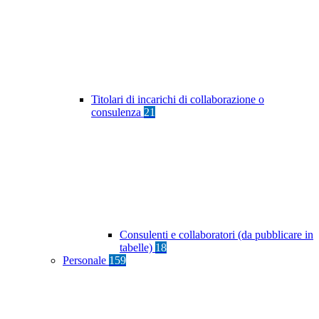
Titolari di incarichi di collaborazione o
consulenza
21
Consulenti e collaboratori (da pubblicare in
tabelle)
18
Personale
159