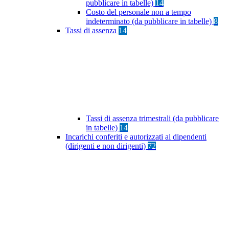
pubblicare in tabelle)
14
Costo del personale non a tempo
indeterminato (da pubblicare in tabelle)
8
Tassi di assenza
14
Tassi di assenza trimestrali (da pubblicare
in tabelle)
14
Incarichi conferiti e autorizzati ai dipendenti
(dirigenti e non dirigenti)
72