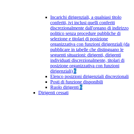
Incarichi dirigenziali, a qualsiasi titolo
conferiti, ivi inclusi quelli conferiti
discrezionalmente dall'organo di indirizzo
politico senza procedure pubbliche di
selezione e titolari di posizione
organizzativa con funzioni dirigenziali (da
pubblicare in tabelle che distinguano le
seguenti situazioni: dirigenti, dirigenti
individuati discrezionalmente, titolari di
posizione organizzativa con funzioni
dirigenziali)
6
Elenco posizioni dirigenziali discrezionali
Posti di funzione disponibili
Ruolo dirigenti
6
Dirigenti cessati