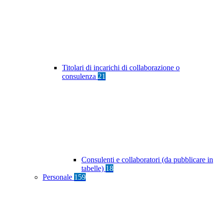
Titolari di incarichi di collaborazione o
consulenza
21
Consulenti e collaboratori (da pubblicare in
tabelle)
18
Personale
159