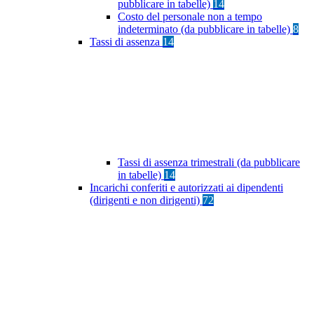
pubblicare in tabelle)
14
Costo del personale non a tempo
indeterminato (da pubblicare in tabelle)
8
Tassi di assenza
14
Tassi di assenza trimestrali (da pubblicare
in tabelle)
14
Incarichi conferiti e autorizzati ai dipendenti
(dirigenti e non dirigenti)
72