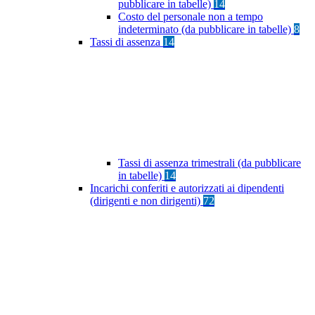
pubblicare in tabelle)
14
Costo del personale non a tempo
indeterminato (da pubblicare in tabelle)
8
Tassi di assenza
14
Tassi di assenza trimestrali (da pubblicare
in tabelle)
14
Incarichi conferiti e autorizzati ai dipendenti
(dirigenti e non dirigenti)
72