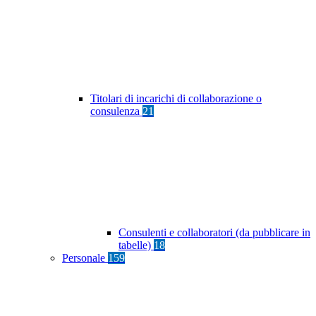
Titolari di incarichi di collaborazione o
consulenza
21
Consulenti e collaboratori (da pubblicare in
tabelle)
18
Personale
159