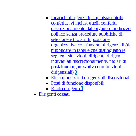
Incarichi dirigenziali, a qualsiasi titolo
conferiti, ivi inclusi quelli conferiti
discrezionalmente dall'organo di indirizzo
politico senza procedure pubbliche di
selezione e titolari di posizione
organizzativa con funzioni dirigenziali (da
pubblicare in tabelle che distinguano le
seguenti situazioni: dirigenti, dirigenti
individuati discrezionalmente, titolari di
posizione organizzativa con funzioni
dirigenziali)
6
Elenco posizioni dirigenziali discrezionali
Posti di funzione disponibili
Ruolo dirigenti
6
Dirigenti cessati