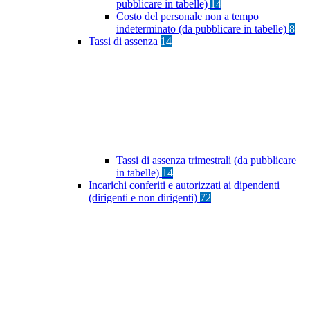
pubblicare in tabelle)
14
Costo del personale non a tempo
indeterminato (da pubblicare in tabelle)
8
Tassi di assenza
14
Tassi di assenza trimestrali (da pubblicare
in tabelle)
14
Incarichi conferiti e autorizzati ai dipendenti
(dirigenti e non dirigenti)
72