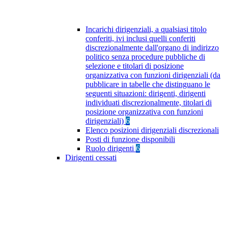
Incarichi dirigenziali, a qualsiasi titolo
conferiti, ivi inclusi quelli conferiti
discrezionalmente dall'organo di indirizzo
politico senza procedure pubbliche di
selezione e titolari di posizione
organizzativa con funzioni dirigenziali (da
pubblicare in tabelle che distinguano le
seguenti situazioni: dirigenti, dirigenti
individuati discrezionalmente, titolari di
posizione organizzativa con funzioni
dirigenziali)
6
Elenco posizioni dirigenziali discrezionali
Posti di funzione disponibili
Ruolo dirigenti
6
Dirigenti cessati