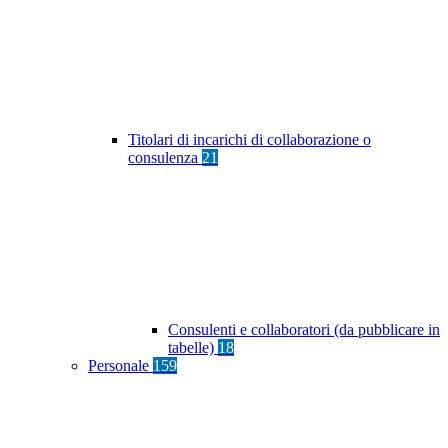
Titolari di incarichi di collaborazione o
consulenza
21
Consulenti e collaboratori (da pubblicare in
tabelle)
18
Personale
159