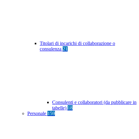
Titolari di incarichi di collaborazione o
consulenza
21
Consulenti e collaboratori (da pubblicare in
tabelle)
18
Personale
159