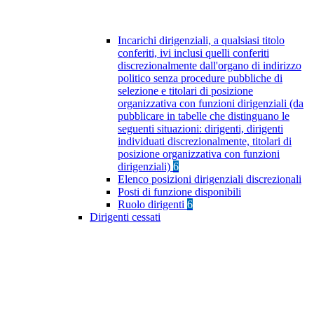
Incarichi dirigenziali, a qualsiasi titolo
conferiti, ivi inclusi quelli conferiti
discrezionalmente dall'organo di indirizzo
politico senza procedure pubbliche di
selezione e titolari di posizione
organizzativa con funzioni dirigenziali (da
pubblicare in tabelle che distinguano le
seguenti situazioni: dirigenti, dirigenti
individuati discrezionalmente, titolari di
posizione organizzativa con funzioni
dirigenziali)
6
Elenco posizioni dirigenziali discrezionali
Posti di funzione disponibili
Ruolo dirigenti
6
Dirigenti cessati