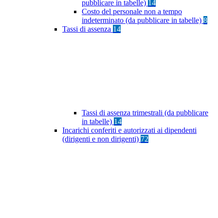
pubblicare in tabelle)
14
Costo del personale non a tempo
indeterminato (da pubblicare in tabelle)
8
Tassi di assenza
14
Tassi di assenza trimestrali (da pubblicare
in tabelle)
14
Incarichi conferiti e autorizzati ai dipendenti
(dirigenti e non dirigenti)
72