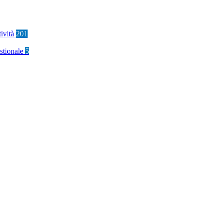
tività
201
stionale
5