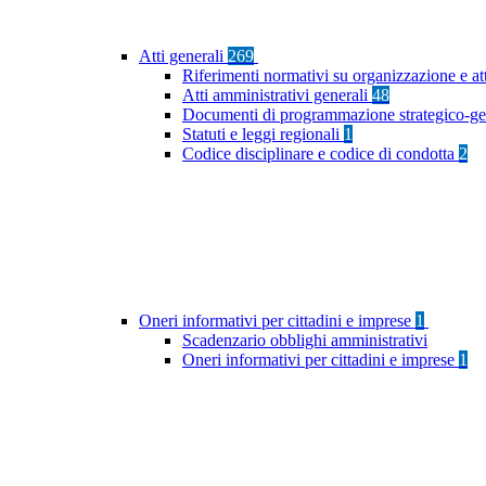
Atti generali
269
Riferimenti normativi su organizzazione e at
Atti amministrativi generali
48
Documenti di programmazione strategico-ge
Statuti e leggi regionali
1
Codice disciplinare e codice di condotta
2
Oneri informativi per cittadini e imprese
1
Scadenzario obblighi amministrativi
Oneri informativi per cittadini e imprese
1