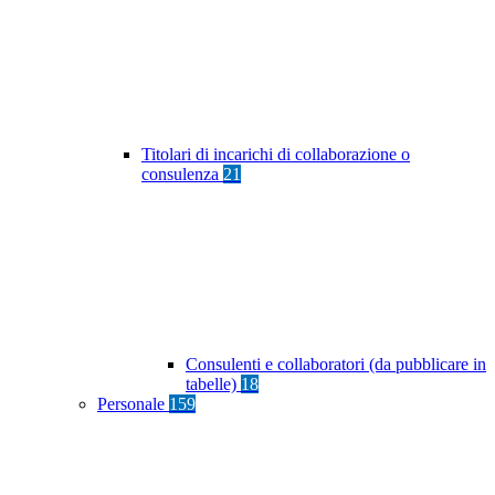
Titolari di incarichi di collaborazione o
consulenza
21
Consulenti e collaboratori (da pubblicare in
tabelle)
18
Personale
159