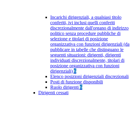
Incarichi dirigenziali, a qualsiasi titolo
conferiti, ivi inclusi quelli conferiti
discrezionalmente dall'organo di indirizzo
politico senza procedure pubbliche di
selezione e titolari di posizione
organizzativa con funzioni dirigenziali (da
pubblicare in tabelle che distinguano le
seguenti situazioni: dirigenti, dirigenti
individuati discrezionalmente, titolari di
posizione organizzativa con funzioni
dirigenziali)
6
Elenco posizioni dirigenziali discrezionali
Posti di funzione disponibili
Ruolo dirigenti
6
Dirigenti cessati