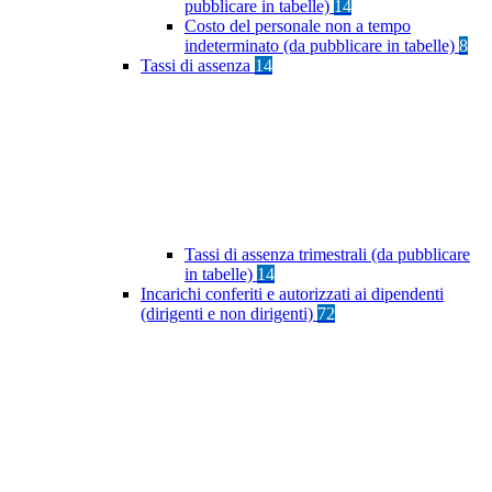
pubblicare in tabelle)
14
Costo del personale non a tempo
indeterminato (da pubblicare in tabelle)
8
Tassi di assenza
14
Tassi di assenza trimestrali (da pubblicare
in tabelle)
14
Incarichi conferiti e autorizzati ai dipendenti
(dirigenti e non dirigenti)
72