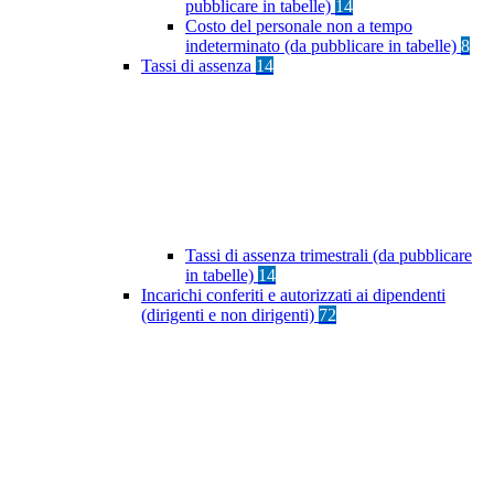
pubblicare in tabelle)
14
Costo del personale non a tempo
indeterminato (da pubblicare in tabelle)
8
Tassi di assenza
14
Tassi di assenza trimestrali (da pubblicare
in tabelle)
14
Incarichi conferiti e autorizzati ai dipendenti
(dirigenti e non dirigenti)
72