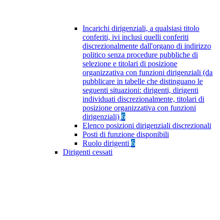
Incarichi dirigenziali, a qualsiasi titolo
conferiti, ivi inclusi quelli conferiti
discrezionalmente dall'organo di indirizzo
politico senza procedure pubbliche di
selezione e titolari di posizione
organizzativa con funzioni dirigenziali (da
pubblicare in tabelle che distinguano le
seguenti situazioni: dirigenti, dirigenti
individuati discrezionalmente, titolari di
posizione organizzativa con funzioni
dirigenziali)
6
Elenco posizioni dirigenziali discrezionali
Posti di funzione disponibili
Ruolo dirigenti
6
Dirigenti cessati