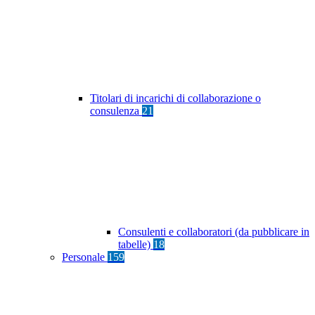
Titolari di incarichi di collaborazione o
consulenza
21
Consulenti e collaboratori (da pubblicare in
tabelle)
18
Personale
159