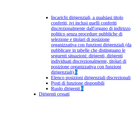
Incarichi dirigenziali, a qualsiasi titolo
conferiti, ivi inclusi quelli conferiti
discrezionalmente dall'organo di indirizzo
politico senza procedure pubbliche di
selezione e titolari di posizione
organizzativa con funzioni dirigenziali (da
pubblicare in tabelle che distinguano le
seguenti situazioni: dirigenti, dirigenti
individuati discrezionalmente, titolari di
posizione organizzativa con funzioni
dirigenziali)
6
Elenco posizioni dirigenziali discrezionali
Posti di funzione disponibili
Ruolo dirigenti
6
Dirigenti cessati