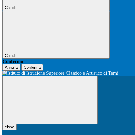
Chiudi
Chiudi
Conferma
Annulla
Conferma
close