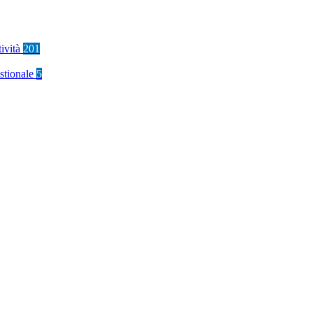
tività
201
stionale
5