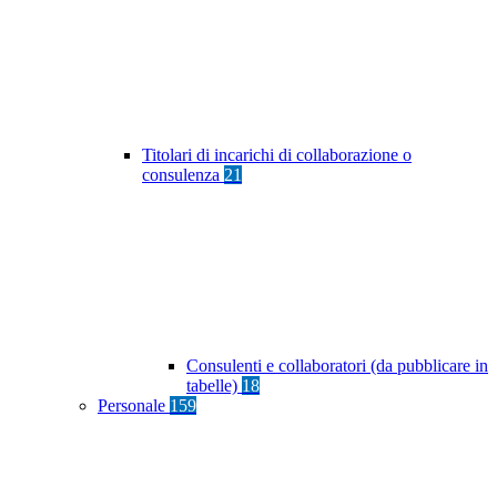
Titolari di incarichi di collaborazione o
consulenza
21
Consulenti e collaboratori (da pubblicare in
tabelle)
18
Personale
159