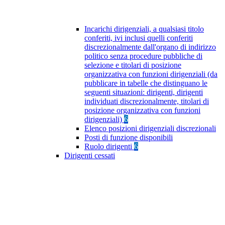
Incarichi dirigenziali, a qualsiasi titolo
conferiti, ivi inclusi quelli conferiti
discrezionalmente dall'organo di indirizzo
politico senza procedure pubbliche di
selezione e titolari di posizione
organizzativa con funzioni dirigenziali (da
pubblicare in tabelle che distinguano le
seguenti situazioni: dirigenti, dirigenti
individuati discrezionalmente, titolari di
posizione organizzativa con funzioni
dirigenziali)
6
Elenco posizioni dirigenziali discrezionali
Posti di funzione disponibili
Ruolo dirigenti
6
Dirigenti cessati