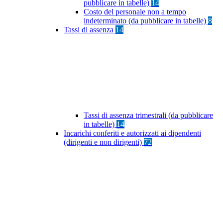
pubblicare in tabelle)
14
Costo del personale non a tempo
indeterminato (da pubblicare in tabelle)
8
Tassi di assenza
14
Tassi di assenza trimestrali (da pubblicare
in tabelle)
14
Incarichi conferiti e autorizzati ai dipendenti
(dirigenti e non dirigenti)
72