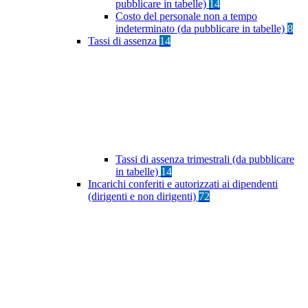
pubblicare in tabelle)
14
Costo del personale non a tempo
indeterminato (da pubblicare in tabelle)
8
Tassi di assenza
14
Tassi di assenza trimestrali (da pubblicare
in tabelle)
14
Incarichi conferiti e autorizzati ai dipendenti
(dirigenti e non dirigenti)
72