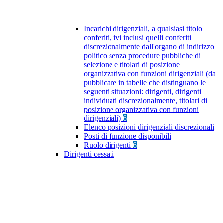
Incarichi dirigenziali, a qualsiasi titolo
conferiti, ivi inclusi quelli conferiti
discrezionalmente dall'organo di indirizzo
politico senza procedure pubbliche di
selezione e titolari di posizione
organizzativa con funzioni dirigenziali (da
pubblicare in tabelle che distinguano le
seguenti situazioni: dirigenti, dirigenti
individuati discrezionalmente, titolari di
posizione organizzativa con funzioni
dirigenziali)
6
Elenco posizioni dirigenziali discrezionali
Posti di funzione disponibili
Ruolo dirigenti
6
Dirigenti cessati