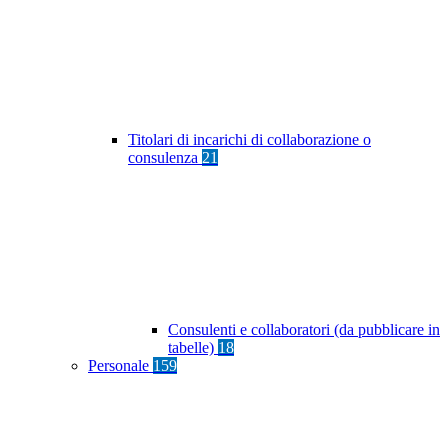
Titolari di incarichi di collaborazione o
consulenza
21
Consulenti e collaboratori (da pubblicare in
tabelle)
18
Personale
159