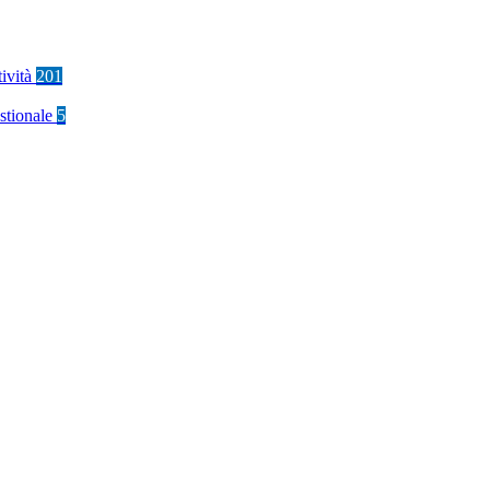
tività
201
stionale
5