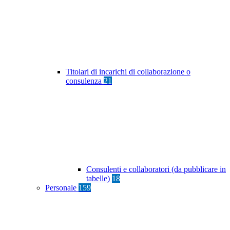
Titolari di incarichi di collaborazione o
consulenza
21
Consulenti e collaboratori (da pubblicare in
tabelle)
18
Personale
159