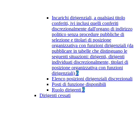
Incarichi dirigenziali, a qualsiasi titolo
conferiti, ivi inclusi quelli conferiti
discrezionalmente dall'organo di indirizzo
politico senza procedure pubbliche di
selezione e titolari di posizione
organizzativa con funzioni dirigenziali (da
pubblicare in tabelle che distinguano le
seguenti situazioni: dirigenti, dirigenti
individuati discrezionalmente, titolari di
posizione organizzativa con funzioni
dirigenziali)
6
Elenco posizioni dirigenziali discrezionali
Posti di funzione disponibili
Ruolo dirigenti
6
Dirigenti cessati