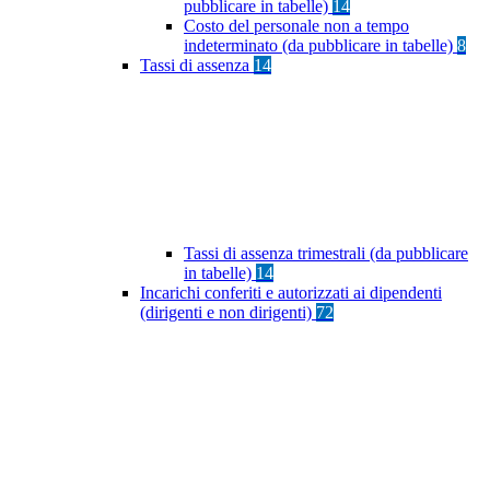
pubblicare in tabelle)
14
Costo del personale non a tempo
indeterminato (da pubblicare in tabelle)
8
Tassi di assenza
14
Tassi di assenza trimestrali (da pubblicare
in tabelle)
14
Incarichi conferiti e autorizzati ai dipendenti
(dirigenti e non dirigenti)
72