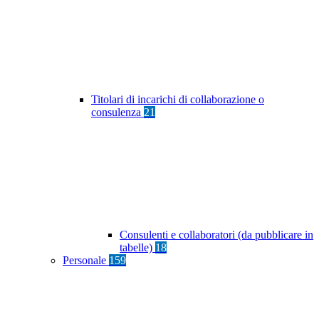
Titolari di incarichi di collaborazione o
consulenza
21
Consulenti e collaboratori (da pubblicare in
tabelle)
18
Personale
159