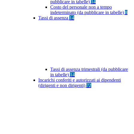
pubblicare in tabelle)
14
Costo del personale non a tempo
indeterminato (da pubblicare in tabelle)
8
Tassi di assenza
14
Tassi di assenza trimestrali (da pubblicare
in tabelle)
14
Incarichi conferiti e autorizzati ai dipendenti
(dirigenti e non dirigenti)
72