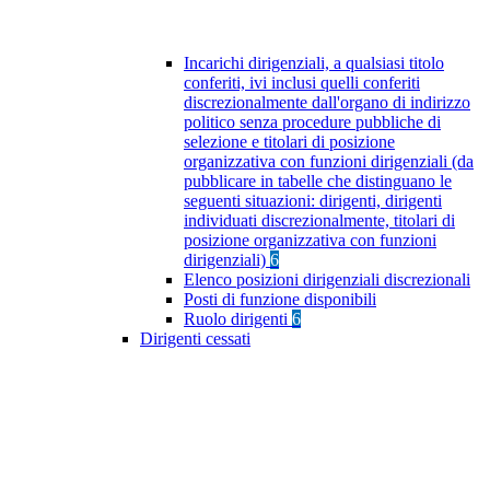
Incarichi dirigenziali, a qualsiasi titolo
conferiti, ivi inclusi quelli conferiti
discrezionalmente dall'organo di indirizzo
politico senza procedure pubbliche di
selezione e titolari di posizione
organizzativa con funzioni dirigenziali (da
pubblicare in tabelle che distinguano le
seguenti situazioni: dirigenti, dirigenti
individuati discrezionalmente, titolari di
posizione organizzativa con funzioni
dirigenziali)
6
Elenco posizioni dirigenziali discrezionali
Posti di funzione disponibili
Ruolo dirigenti
6
Dirigenti cessati