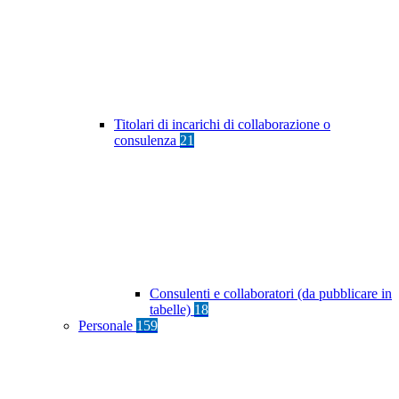
Titolari di incarichi di collaborazione o
consulenza
21
Consulenti e collaboratori (da pubblicare in
tabelle)
18
Personale
159