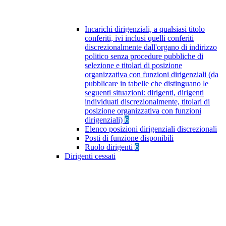
Incarichi dirigenziali, a qualsiasi titolo
conferiti, ivi inclusi quelli conferiti
discrezionalmente dall'organo di indirizzo
politico senza procedure pubbliche di
selezione e titolari di posizione
organizzativa con funzioni dirigenziali (da
pubblicare in tabelle che distinguano le
seguenti situazioni: dirigenti, dirigenti
individuati discrezionalmente, titolari di
posizione organizzativa con funzioni
dirigenziali)
6
Elenco posizioni dirigenziali discrezionali
Posti di funzione disponibili
Ruolo dirigenti
6
Dirigenti cessati