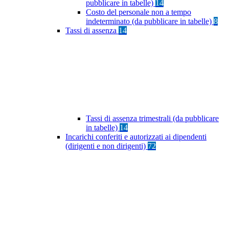
pubblicare in tabelle)
14
Costo del personale non a tempo
indeterminato (da pubblicare in tabelle)
8
Tassi di assenza
14
Tassi di assenza trimestrali (da pubblicare
in tabelle)
14
Incarichi conferiti e autorizzati ai dipendenti
(dirigenti e non dirigenti)
72