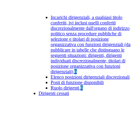
Incarichi dirigenziali, a qualsiasi titolo
conferiti, ivi inclusi quelli conferiti
discrezionalmente dall'organo di indirizzo
politico senza procedure pubbliche di
selezione e titolari di posizione
organizzativa con funzioni dirigenziali (da
pubblicare in tabelle che distinguano le
seguenti situazioni: dirigenti, dirigenti
individuati discrezionalmente, titolari di
posizione organizzativa con funzioni
dirigenziali)
6
Elenco posizioni dirigenziali discrezionali
Posti di funzione disponibili
Ruolo dirigenti
6
Dirigenti cessati