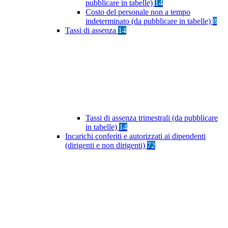
pubblicare in tabelle)
14
Costo del personale non a tempo
indeterminato (da pubblicare in tabelle)
8
Tassi di assenza
14
Tassi di assenza trimestrali (da pubblicare
in tabelle)
14
Incarichi conferiti e autorizzati ai dipendenti
(dirigenti e non dirigenti)
72