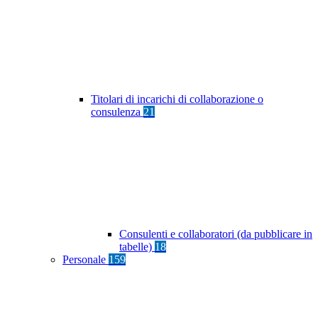
Titolari di incarichi di collaborazione o
consulenza
21
Consulenti e collaboratori (da pubblicare in
tabelle)
18
Personale
159